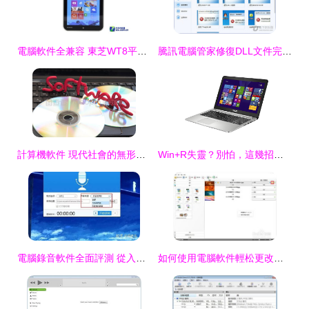
電腦軟件全兼容 東芝WT8平板，京東現售1999元
騰訊電腦管家修復DLL文件完整指南
計算機軟件 現代社會的無形引擎
Win+R失靈？別怕，這幾招教你輕松解決運行窗口打不開的煩惱！
電腦錄音軟件全面評測 從入門到專業(yè)，總有一款適合你
如何使用電腦軟件輕松更改圖片格式